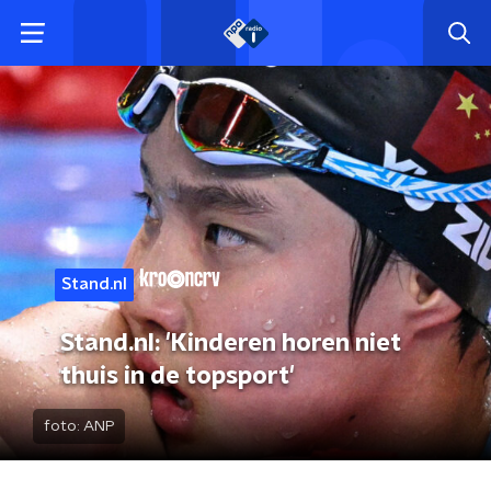
Stand.nl
Stand.nl: 'Kinderen horen niet
thuis in de topsport'
foto:
ANP