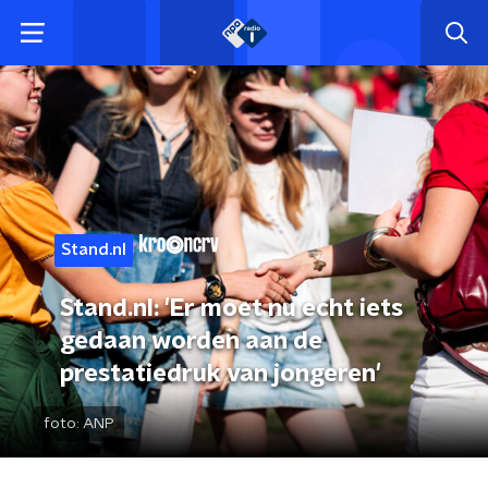
Stand.nl
Stand.nl: 'Er moet nu echt iets
gedaan worden aan de
prestatiedruk van jongeren'
foto:
ANP