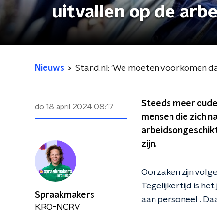
uitvallen op de arb
Nieuws
Stand.nl: 'We moeten voorkomen dat
Steeds meer ouder
do 18 april 2024
08:17
mensen die zich na
arbeidsongeschikt
zijn.
Oorzaken zijn vol
Tegelijkertijd is h
Spraakmakers
aan personeel . Daa
KRO-NCRV