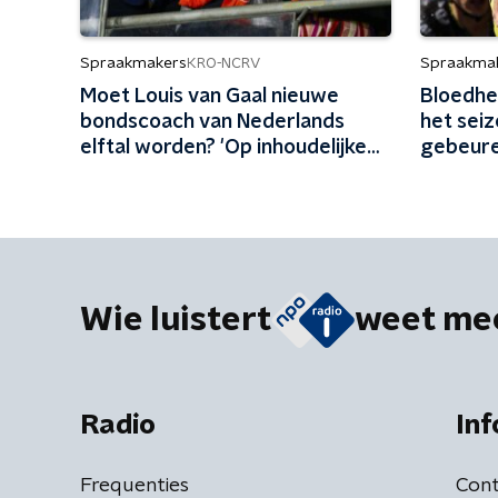
Spraakmakers
Spraakma
KRO-NCRV
Moet Louis van Gaal nieuwe
Bloedhe
bondscoach van Nederlands
het seiz
elftal worden? 'Op inhoudelijke
gebeure
gronden een no-brainer'
Wie luistert
weet me
Radio
Inf
Frequenties
Cont