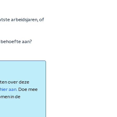
atste arbeidsjaren, of
 behoefte aan?
aten over deze
hier aan.
Doe mee
omen in de