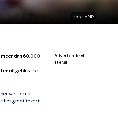
foto:
ANP
Advertentie via
r meer dan 60.000
ster.nl
 en uitgeblust te
omen werkdruk.
ge het groot tekort