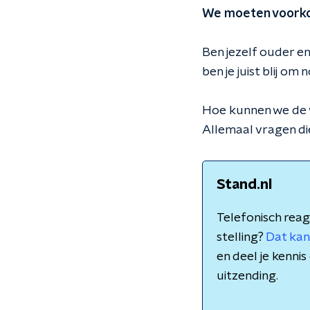
We moeten voorkom
Ben jezelf ouder en
ben je juist blij om
Hoe kunnen we de 
Allemaal vragen di
Stand.nl
Telefonisch reag
stelling?
Dat kan
en deel je kenn
uitzending.