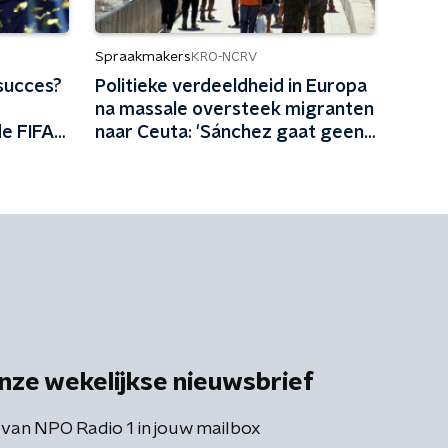
Spraakmakers
KRO-NCRV
succes?
Politieke verdeeldheid in Europa
na massale oversteek migranten
de FIFA
naar Ceuta: 'Sánchez gaat geen
sorry zeggen'
nze wekelijkse nieuwsbrief
 van NPO Radio 1 in jouw mailbox