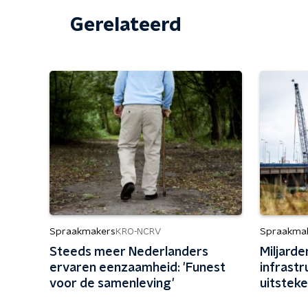
Gerelateerd
Spraakmakers
Spraakma
KRO-NCRV
Steeds meer Nederlanders
Miljard
ervaren eenzaamheid: 'Funest
infrastr
voor de samenleving'
uitsteke