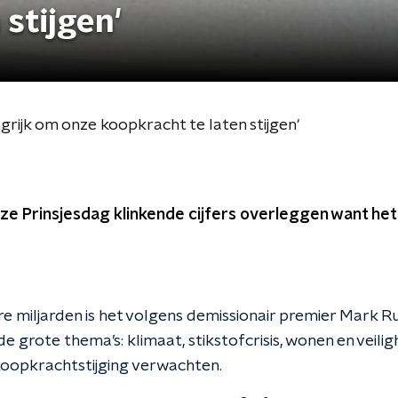
 stijgen'
angrijk om onze koopkracht te laten stijgen'
eze Prinsjesdag klinkende cijfers overleggen want he
re miljarden is het volgens demissionair premier Mark R
 de grote thema’s: klimaat, stikstofcrisis, wonen en veili
koopkrachtstijging verwachten.