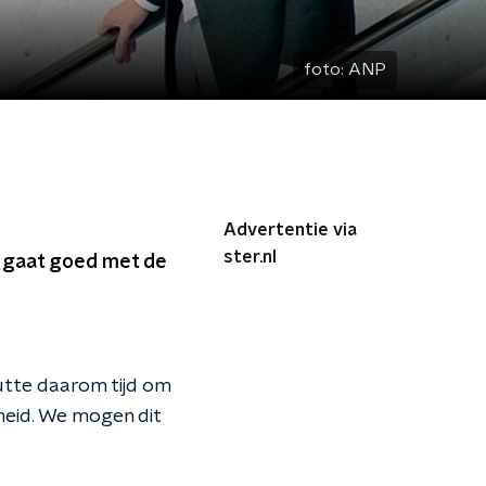
foto:
ANP
Advertentie via
ster.nl
t gaat goed met de
utte daarom tijd om
gheid. We mogen dit