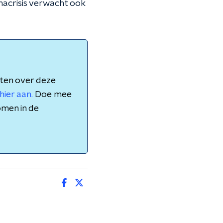
nacrisis verwacht ook
aten over deze
hier aan.
Doe mee
omen in de