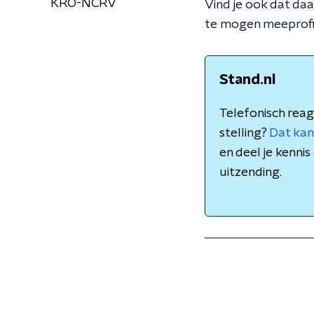
KRO-NCRV
Vind je ook dat da
te mogen meeprofi
Stand.nl
Telefonisch reag
stelling?
Dat kan
en deel je kenn
uitzending.