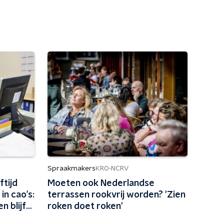
Spraakmakers
KRO-NCRV
tijd
Moeten ook Nederlandse
n cao’s:
terrassen rookvrij worden? 'Zien
n blijft
roken doet roken'
kkelijk'