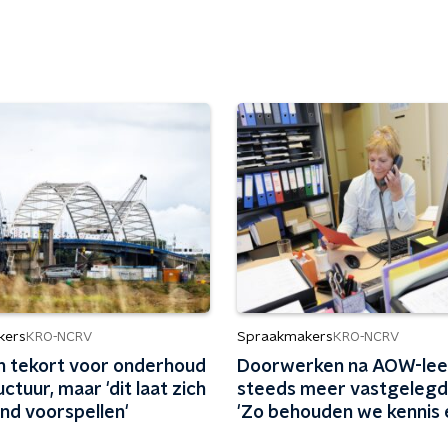
kers
Spraakmakers
KRO-NCRV
KRO-NCRV
en tekort voor onderhoud
Doorwerken na AOW-leef
uctuur, maar 'dit laat zich
steeds meer vastgelegd i
nd voorspellen'
'Zo behouden we kennis e
werken gezond en aantre