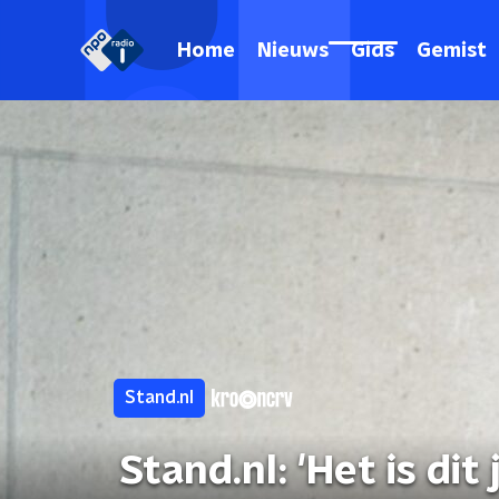
Home
Nieuws
Gids
Gemist
Stand.nl
Stand.nl: 'Het is di