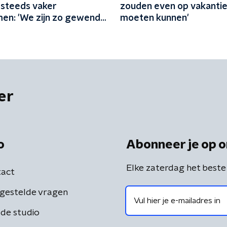
 steeds vaker
zouden even op vakanti
en: 'We zijn zo gewend
moeten kunnen'
r uit de kraan'
er
o
Abonneer je op o
Elke zaterdag het beste
act
gestelde vragen
de studio