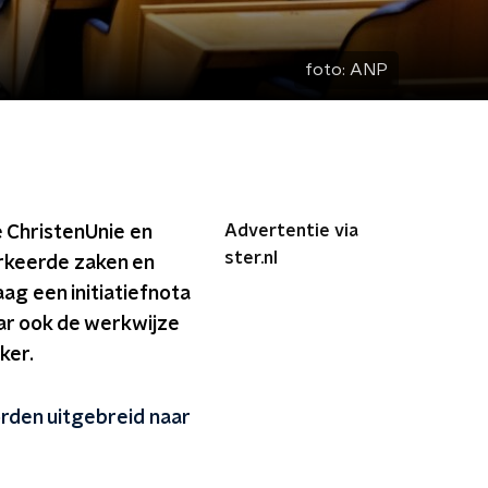
foto:
ANP
Advertentie via
e ChristenUnie en
ster.nl
erkeerde zaken en
ag een initiatiefnota
aar ook de werkwijze
ker.
den uitgebreid naar