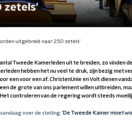
 zetels'
rden uitgebreid naar 250 zetels'
 aantal Tweede Kamerleden uit te breiden, zo vinden d
erleden hebben het nu veel te druk, zijn bezig met v
r een voor een af. ChristenUnie en Volt dienen vanda
alleen de grote van ons parlement willen uitbreiden, m
. Het controleren van de regering wordt steeds moeilij
vandaag over de stelling:
'
De Tweede Kamer moet wor