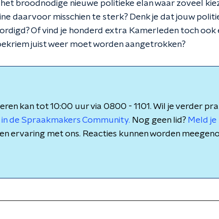
g het broodnodige nieuwe politieke elan waar zoveel ki
ipline daarvoor misschien te sterk? Denk je dat jouw polit
digd? Of vind je honderd extra Kamerleden toch ook e
roekriem juist weer moet worden aangetrokken?
eren kan tot 10:00 uur via 0800 - 1101. Wil je verder pr
 in de Spraakmakers Community.
Nog geen lid?
Meld je 
is en ervaring met ons. Reacties kunnen worden meegen