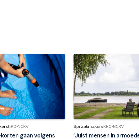
kers
Spraakmakers
KRO-NCRV
KRO-NCRV
korten gaan volgens
'Juist mensen in armoed