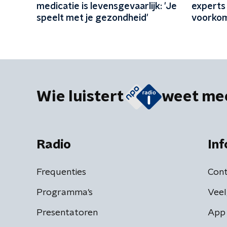
medicatie is levensgevaarlijk: 'Je
experts
speelt met je gezondheid'
voorkom
aan wate
Wie luistert
weet me
Radio
Inf
Frequenties
Cont
Programma's
Veel
Presentatoren
App 