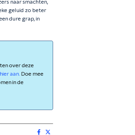
ezers naar smachten,
ieke geluid zo beter
en dure grap, in
aten over deze
hier aan.
Doe mee
omen in de