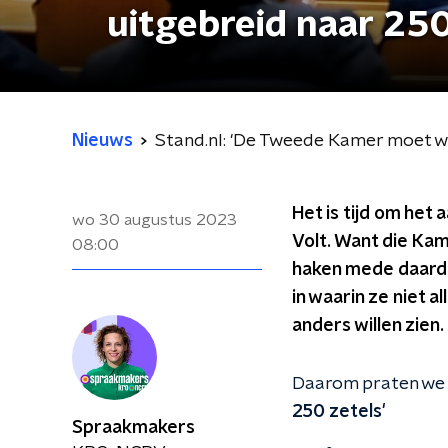
uitgebreid naar 250
Nieuws
Stand.nl: 'De Tweede Kamer moet wo
Het is tijd om het
wo 30 augustus 2023
Volt. Want die Kam
08:00
haken mede daardoo
in waarin ze niet 
anders willen zien
Daarom praten we 
250 zetels'
Spraakmakers