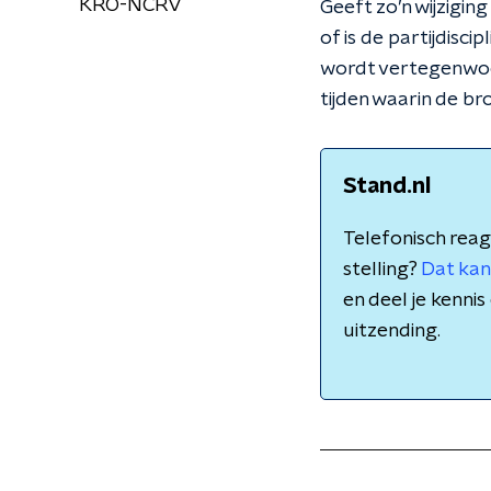
KRO-NCRV
Geeft zo’n wijzigin
of is de partijdisc
wordt vertegenwoor
tijden waarin de b
Stand.nl
Telefonisch reag
stelling?
Dat kan
en deel je kenn
uitzending.