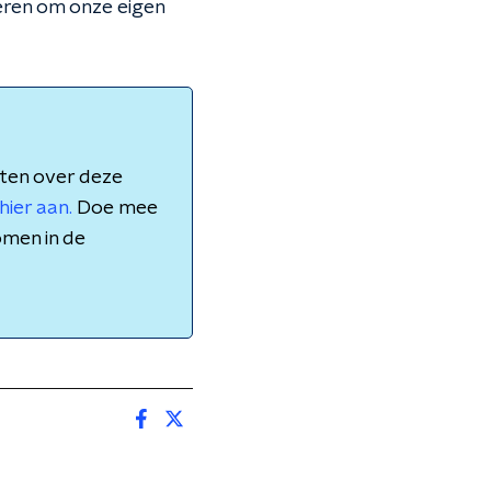
leren om onze eigen
aten over deze
hier aan.
Doe mee
omen in de