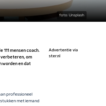
foto:
Unsplash
Advertentie via
de 111 mensen coach.
ster.nl
e verbeteren, om
ch worden en dat
aan professioneel
agstukken met iemand