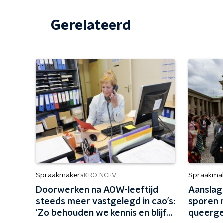
Gerelateerd
Spraakmakers
Spraakma
KRO-NCRV
Doorwerken na AOW-leeftijd
Aanslag 
steeds meer vastgelegd in cao’s:
sporen n
'Zo behouden we kennis en blijft
queerg