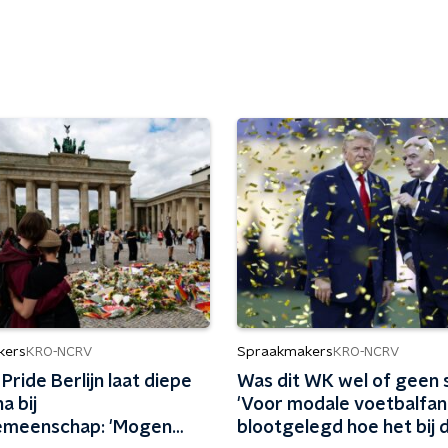
kers
Spraakmakers
KRO-NCRV
KRO-NCRV
Pride Berlijn laat diepe
Was dit WK wel of geen 
a bij
'Voor modale voetbalfan
emeenschap: 'Mogen
blootgelegd hoe het bij 