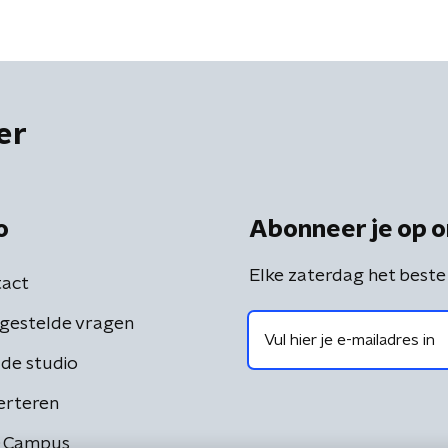
jken voor dit soort
werkt'
ingen'
er
o
Abonneer je op o
Elke zaterdag het beste
act
gestelde vragen
de studio
erteren
 Campus