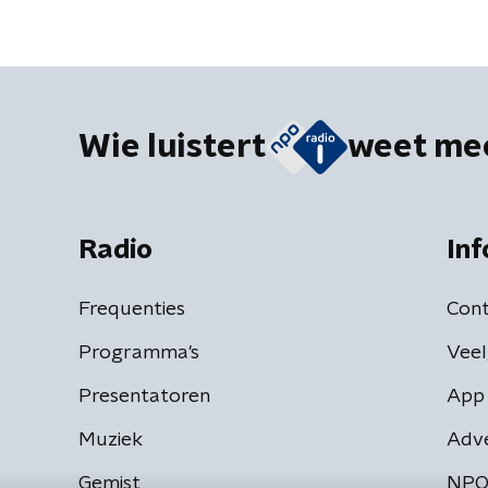
werken gezond en aantrekkelijk'
nooit wi
bedreig
Wie luistert
weet me
Radio
Inf
Frequenties
Cont
Programma's
Veel
Presentatoren
App 
Muziek
Adv
Gemist
NPO