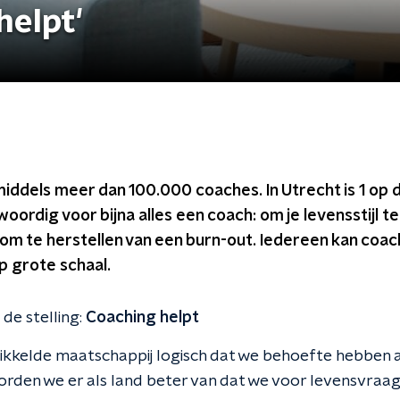
helpt'
iddels meer dan 100.000 coaches. In Utrecht is 1 op 
rdig voor bijna alles een coach: om je levensstijl t
 om te herstellen van een burn-out. Iedereen kan coa
p grote schaal.
de stelling:
Coaching helpt
ewikkelde maatschappij logisch dat we behoefte hebben 
orden we er als land beter van dat we voor levensvra