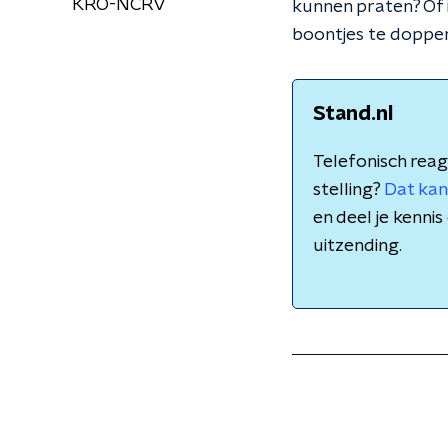
KRO-NCRV
kunnen praten? Of i
boontjes te doppe
Stand.nl
Telefonisch reag
stelling?
Dat kan
en deel je kenn
uitzending.