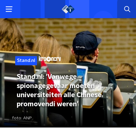
Stand.nl
Stand.nl: 'Vanwege
spionagegevaar moeten
universiteiten alle Chinese
promovendi weren'
foto:
ANP