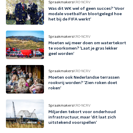
Spraakmakers
KRO-NCRV
Was dit WK wel of geen succes? 'Voor
modale voetbalfan blootgelegd hoe
het bij de FIFA werkt'
Spraakmakers
KRO-NCRV
Moeten wij meer doen om watertekort
te voorkomen? 'Laat je gras lekker
geel worden'
Spraakmakers
KRO-NCRV
Moeten ook Nederlandse terrassen
rookvrij worden? 'Zien roken doet
roken'
Spraakmakers
KRO-NCRV
Miljarden tekort voor onderhoud
infrastructuur, maar 'dit laat zich
uitstekend voorspellen'