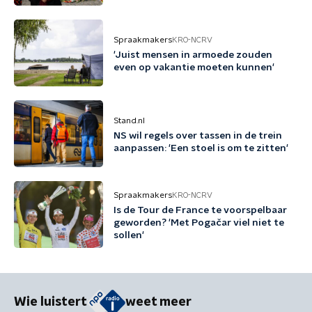
bedreigingen'
Spraakmakers
KRO-NCRV
'Juist mensen in armoede zouden
even op vakantie moeten kunnen'
Stand.nl
NS wil regels over tassen in de trein
aanpassen: 'Een stoel is om te zitten'
Spraakmakers
KRO-NCRV
Is de Tour de France te voorspelbaar
geworden? 'Met Pogačar viel niet te
sollen'
Wie luistert
weet meer