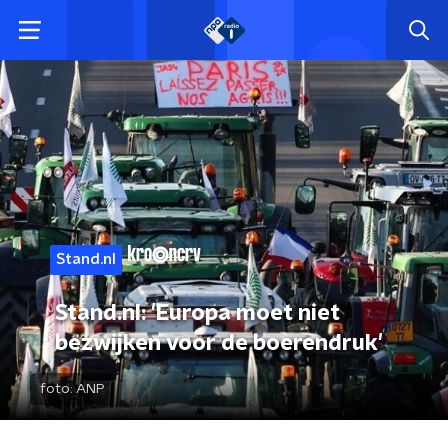
Stand.nl
Stand.nl: 'Europa moet niet
bezwijken voor de boerendruk'
foto:
ANP