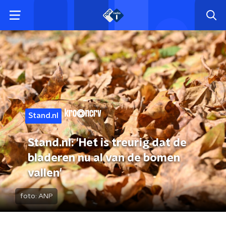
Stand.nl
Stand.nl: 'Het is treurig dat de
bladeren nu al van de bomen
vallen'
foto:
ANP