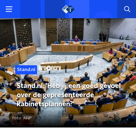
Stand.nl
Stand.nl: 'Heb jij een goed gevoel
over de gepresenteerde
kabinetsplannen?'
foto:
ANP