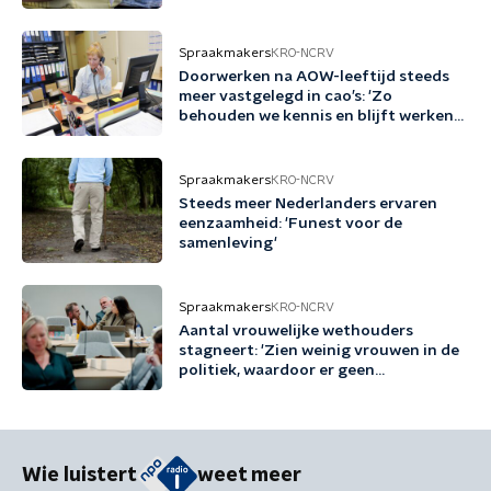
kennis'
Spraakmakers
KRO-NCRV
Doorwerken na AOW-leeftijd steeds
meer vastgelegd in cao’s: 'Zo
behouden we kennis en blijft werken
gezond en aantrekkelijk'
Spraakmakers
KRO-NCRV
Steeds meer Nederlanders ervaren
eenzaamheid: 'Funest voor de
samenleving'
Spraakmakers
KRO-NCRV
Aantal vrouwelijke wethouders
stagneert: 'Zien weinig vrouwen in de
politiek, waardoor er geen
voorbeeldrollen zijn'
Wie luistert
weet meer