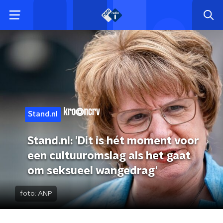
Stand.nl
Stand.nl: 'Dit is hét moment voor
een cultuuromslag als het gaat
om seksueel wangedrag'
foto:
ANP