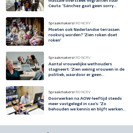
massale oversteek migranten naar
Ceuta: 'Sánchez gaat geen sorry
zeggen'
Spraakmakers
KRO-NCRV
Moeten ook Nederlandse terrassen
rookvrij worden? 'Zien roken doet
roken'
Spraakmakers
KRO-NCRV
Aantal vrouwelijke wethouders
stagneert: 'Zien weinig vrouwen in de
politiek, waardoor er geen
voorbeeldrollen zijn'
Spraakmakers
KRO-NCRV
Doorwerken na AOW-leeftijd steeds
meer vastgelegd in cao’s: 'Zo
behouden we kennis en blijft werken
gezond en aantrekkelijk'