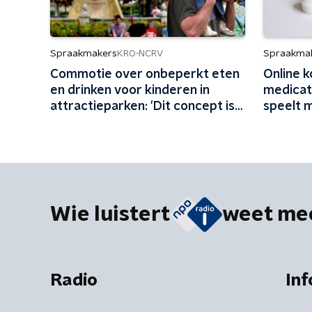
Spraakmakers
Spraakma
KRO-NCRV
Commotie over onbeperkt eten
Online 
en drinken voor kinderen in
medicati
attractieparken: 'Dit concept is
speelt 
schadelijk'
Wie luistert
weet me
Radio
Inf