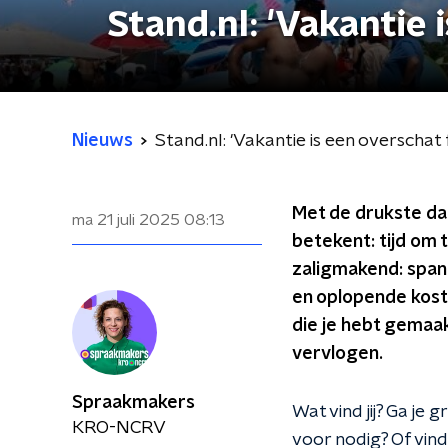
Stand.nl: 'Vakantie
Nieuws
Stand.nl: 'Vakantie is een overscha
Met de drukste da
ma 21 juli 2025
08:13
betekent: tijd om t
zaligmakend: spann
en oplopende kost
die je hebt gemaak
vervlogen.
Spraakmakers
Wat vind jij? Ga je
KRO-NCRV
voor nodig? Of vind 