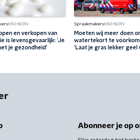
kers
Spraakmakers
KRO-NCRV
KRO-NCRV
kopen en verkopen van
Moeten wij meer doen o
e is levensgevaarlijk: 'Je
watertekort te voorkom
met je gezondheid'
'Laat je gras lekker geel
er
o
Abonneer je op o