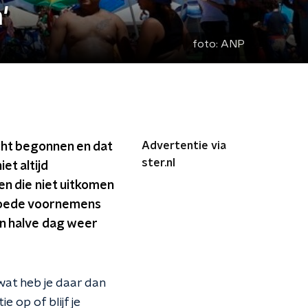
'
foto:
ANP
Advertentie via
cht begonnen en dat
ster.nl
et altijd
en die niet uitkomen
 goede voornemens
en halve dag weer
wat heb je daar dan
e op of blijf je