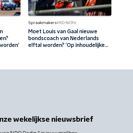
Spraakmakers
KRO-NCRV
m
Moet Louis van Gaal nieuwe
en?
bondscoach van Nederlands
 worden'
elftal worden? 'Op inhoudelijke
gronden een no-brainer'
nze wekelijkse nieuwsbrief