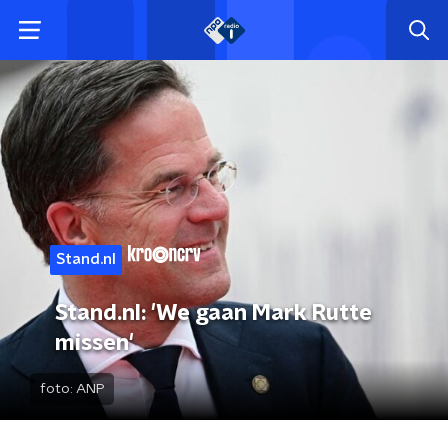
Stand.nl
Stand.nl: 'We gaan Mark Rutte
missen'
foto:
ANP