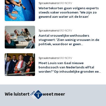
Spraakmakers
KRO-NCRV
Watertekorten gaan volgens experts
steeds vaker voorkomen: 'We zijn zo
gewend aan water uit de kraan'
Spraakmakers
KRO-NCRV
Aantal vrouwelijke wethouders
stagneert: 'Zien weinig vrouwen in de
politiek, waardoor er geen
voorbeeldrollen zijn'
Spraakmakers
KRO-NCRV
Moet Louis van Gaal nieuwe
bondscoach van Nederlands elftal
worden? 'Op inhoudelijke gronden een
no-brainer'
Wie luistert
weet meer