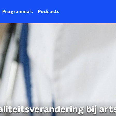
Programma's
Podcasts
liteitsverandering bij art