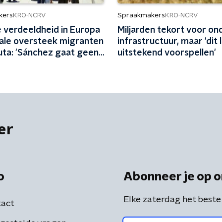
kers
Spraakmakers
KRO-NCRV
KRO-NCRV
e verdeeldheid in Europa
Miljarden tekort voor o
ale oversteek migranten
infrastructuur, maar 'dit 
uta: 'Sánchez gaat geen
uitstekend voorspellen'
eggen'
er
o
Abonneer je op o
Elke zaterdag het beste
act