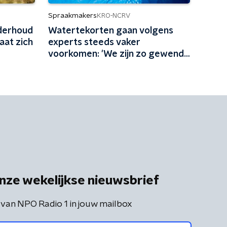
Spraakmakers
KRO-NCRV
nderhoud
Watertekorten gaan volgens
laat zich
experts steeds vaker
voorkomen: 'We zijn zo gewend
aan water uit de kraan'
nze wekelijkse nieuwsbrief
 van NPO Radio 1 in jouw mailbox