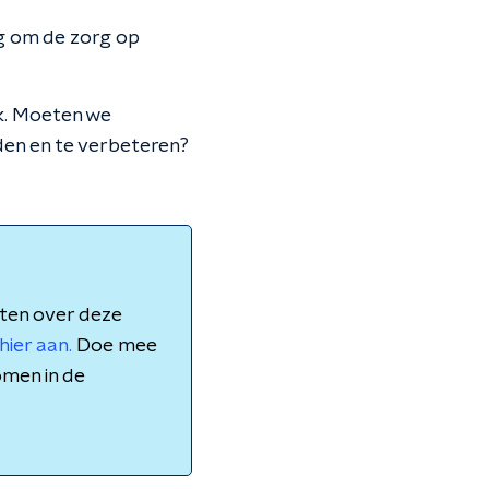
ig om de zorg op
jk. Moeten we
en en te verbeteren?
aten over deze
hier aan.
Doe mee
omen in de