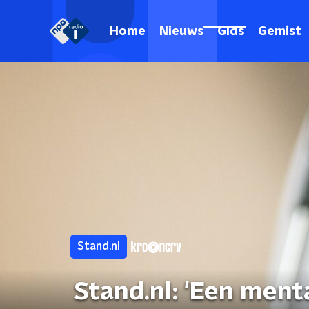
Home
Nieuws
Gids
Gemist
Stand.nl
Stand.nl: 'Een menta