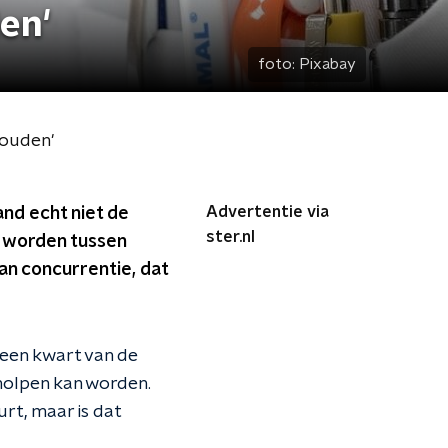
en'
foto:
Pixabay
houden'
Advertentie via
and echt niet de
ster.nl
t worden tussen
an concurrentie, dat
 een kwart van de
holpen kan worden.
rt, maar is dat