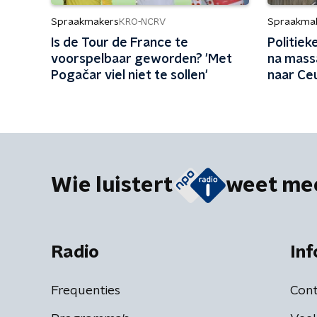
Spraakmakers
Spraakma
KRO-NCRV
Is de Tour de France te
Politiek
voorspelbaar geworden? 'Met
na mass
Pogačar viel niet te sollen'
naar Ce
sorry z
Wie luistert
weet me
Radio
Inf
Frequenties
Cont