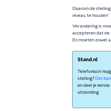
Daarom de stelling:
niveau te houden'
Verandering is moei
accepteren dat de
En moeten zowel ar
Stand.nl
Telefonisch reag
stelling?
Dat kan
en deel je kenn
uitzending.