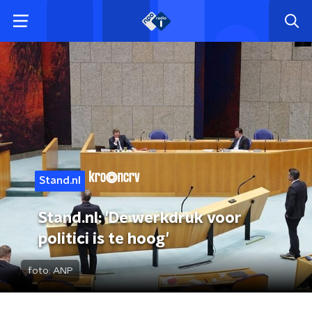
Stand.nl
Stand.nl: 'De werkdruk voor
politici is te hoog'
foto:
ANP