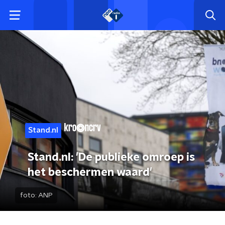
Stand.nl
Stand.nl: 'De publieke omroep is
het beschermen waard'
foto:
ANP