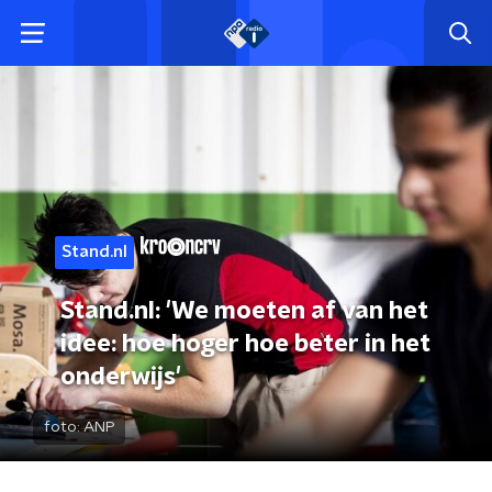
Stand.nl
Stand.nl: 'We moeten af van het
idee: hoe hoger hoe beter in het
onderwijs'
foto:
ANP