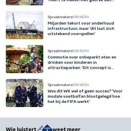
'Heeft te maken met gebrek aan
kennis'
Spraakmakers
KRO-NCRV
Miljarden tekort voor onderhoud
infrastructuur, maar 'dit laat zich
uitstekend voorspellen'
Spraakmakers
KRO-NCRV
Commotie over onbeperkt eten en
drinken voor kinderen in
attractieparken: 'Dit concept is
schadelijk'
Spraakmakers
KRO-NCRV
Was dit WK wel of geen succes? 'Voor
modale voetbalfan blootgelegd hoe
het bij de FIFA werkt'
Wie luistert
weet meer