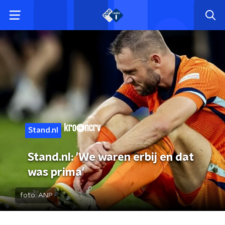
Stand.nl
Stand.nl: 'We waren erbij en dat
was prima'
foto:
ANP