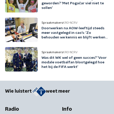
geworden? 'Met Pogačar viel niet te
sollen'
Spraakmakers
KRO-NCRV
Doorwerken na AOW-leeftijd steeds
meer vastgelegd in cao’s: 'Zo
behouden we kennis en blijft werken
gezond en aantrekkelijk'
Spraakmakers
KRO-NCRV
Was dit WK wel of geen succes? 'Voor
modale voetbalfan blootgelegd hoe
het bij de FIFA werkt'
Wie luistert
weet meer
Radio
Info