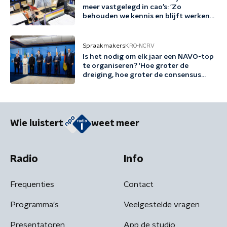
meer vastgelegd in cao’s: 'Zo
behouden we kennis en blijft werken
gezond en aantrekkelijk'
Spraakmakers
KRO-NCRV
Is het nodig om elk jaar een NAVO-top
te organiseren? 'Hoe groter de
dreiging, hoe groter de consensus
voor een top'
Wie luistert
weet meer
Radio
Info
Frequenties
Contact
Programma's
Veelgestelde vragen
Presentatoren
App de studio