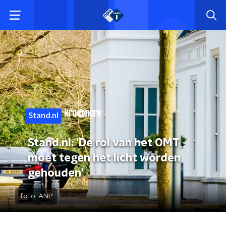
Stand.nl
Stand.nl: 'De rol van het OMT
moet tegen het licht worden
gehouden'
foto:
ANP