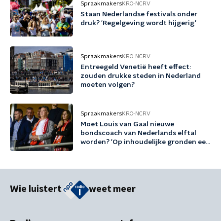
Spraakmakers
KRO-NCRV
Staan Nederlandse festivals onder
druk? 'Regelgeving wordt hijgerig'
Spraakmakers
KRO-NCRV
Entreegeld Venetië heeft effect:
zouden drukke steden in Nederland
moeten volgen?
Spraakmakers
KRO-NCRV
Moet Louis van Gaal nieuwe
bondscoach van Nederlands elftal
worden? 'Op inhoudelijke gronden een
no-brainer'
Wie luistert
weet meer