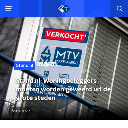
Stand.nl
Stand.nl: Woningbeleggers
moeten worden geweerd uit de
grote steden
foto:
ANP