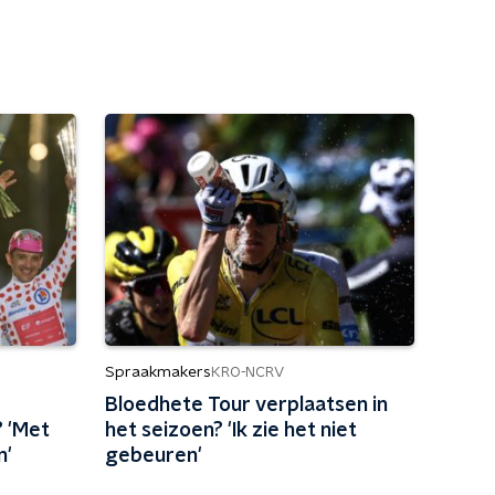
Spraakmakers
KRO-NCRV
Bloedhete Tour verplaatsen in
 'Met
het seizoen? 'Ik zie het niet
n'
gebeuren'