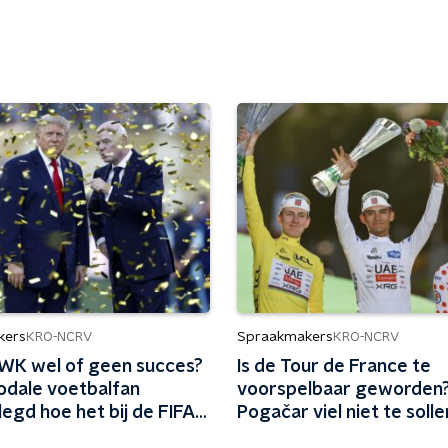
kers
Spraakmakers
KRO-NCRV
KRO-NCRV
 WK wel of geen succes?
Is de Tour de France te
odale voetbalfan
voorspelbaar geworden?
egd hoe het bij de FIFA
Pogačar viel niet te solle