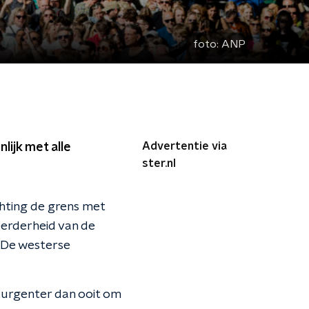
foto:
ANP
Advertentie via
lijk met alle
ster.nl
chting de grens met
eerderheid van de
 De westerse
et urgenter dan ooit om