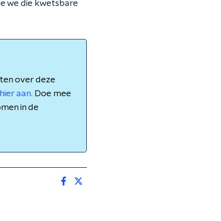
 hoe we die kwetsbare
aten over deze
hier aan.
Doe mee
omen in de