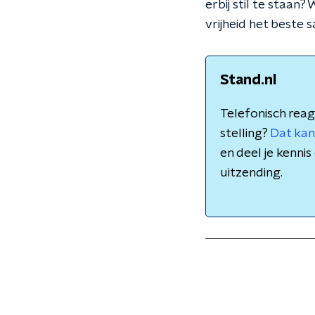
erbij stil te staan
vrijheid het beste 
Stand.nl
Telefonisch reag
stelling?
Dat kan
en deel je kenn
uitzending.