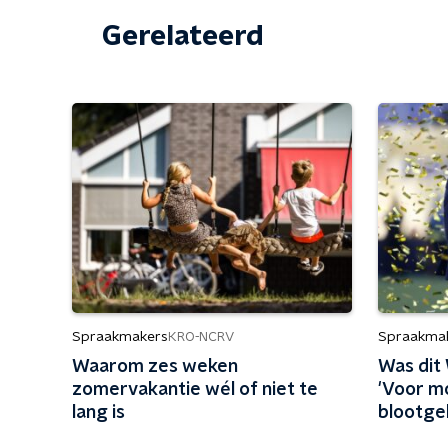
Gerelateerd
Spraakmakers
Spraakma
KRO-NCRV
Waarom zes weken
Was dit
zomervakantie wél of niet te
'Voor m
lang is
blootgel
werkt'