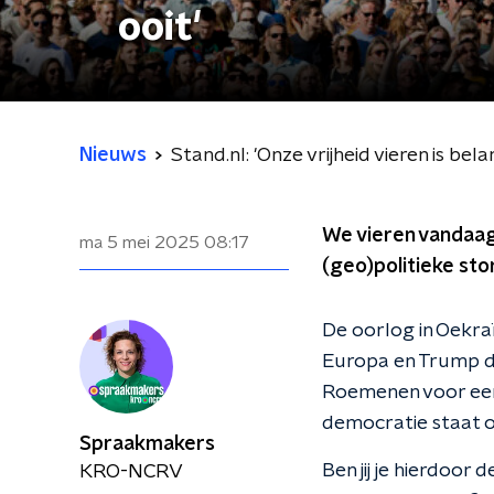
ooit'
Nieuws
Stand.nl: 'Onze vrijheid vieren is bela
We vieren vandaag 8
ma 5 mei 2025
08:17
(geo)politieke sto
De oorlog in Oekra
Europa en Trump di
Roemenen voor een 
democratie staat 
Spraakmakers
Ben jij je hierdoor
KRO-NCRV