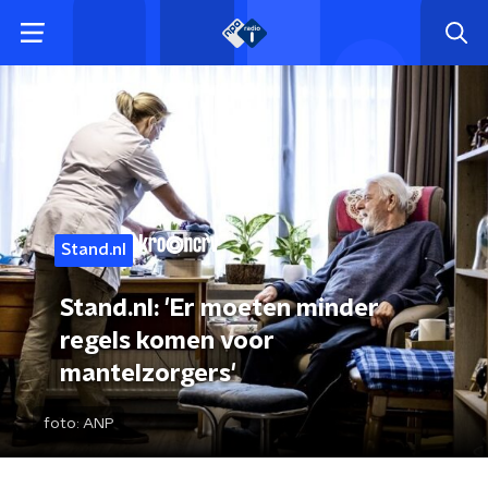
Stand.nl
Stand.nl: 'Er moeten minder
regels komen voor
mantelzorgers'
foto:
ANP