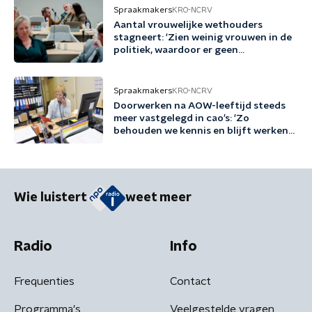
Spraakmakers
KRO-NCRV
Aantal vrouwelijke wethouders
stagneert: 'Zien weinig vrouwen in de
politiek, waardoor er geen
voorbeeldrollen zijn'
Spraakmakers
KRO-NCRV
Doorwerken na AOW-leeftijd steeds
meer vastgelegd in cao’s: 'Zo
behouden we kennis en blijft werken
gezond en aantrekkelijk'
Wie luistert
weet meer
Radio
Info
Frequenties
Contact
Programma's
Veelgestelde vragen