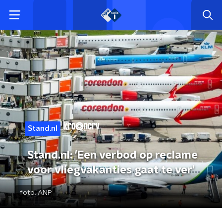
Stand.nl
Stand.nl: 'Een verbod op reclame
voor vliegvakanties gaat te ver'
foto:
ANP