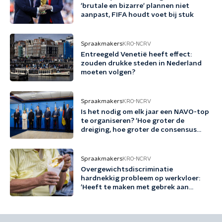
'brutale en bizarre' plannen niet
aanpast, FIFA houdt voet bij stuk
Spraakmakers
KRO-NCRV
Entreegeld Venetië heeft effect:
zouden drukke steden in Nederland
moeten volgen?
Spraakmakers
KRO-NCRV
Is het nodig om elk jaar een NAVO-top
te organiseren? 'Hoe groter de
dreiging, hoe groter de consensus
voor een top'
Spraakmakers
KRO-NCRV
Overgewichtsdiscriminatie
hardnekkig probleem op werkvloer:
'Heeft te maken met gebrek aan
kennis'