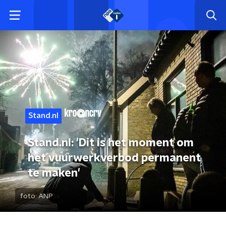
Stand.nl
Stand.nl: 'Dit is het moment om
het vuurwerkverbod permanent
te maken'
foto:
ANP