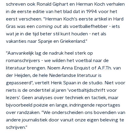
schreven ook Ronald Giphart en Herman Koch verhalen
in de eerste editie van het blad dat in 1994 voor het
eerst verscheen. "Herman Koch's eerste artikel in Hard
Gras was een
coming out
als voetballiefhebber - iets
wat je in die tijd beter stil kunt houden - net als
vakanties naar Spanje en Griekenland."
"Aanvankelijk lag de nadruk heel sterk op
romanschrijvers - we wilden het voetbal naar de
literatuur brengen. Noem Anna Enquist of A.F.Th. van
der Heijden, de hele Nederlandse literatuur is
gepasseerd", vertelt Henk Spaan in de studio. Niet voor
niets is de ondertitel al jaren 'voetbaltijdschrift voor
lezers'. Geen analyses over techniek en tactiek, maar
bijvoorbeeld poëzie en lange, indringende reportages
over randzaken. "We onderscheiden ons bovendien van
andere journalistiek door vanuit onze eigen beleving te
schrijven."