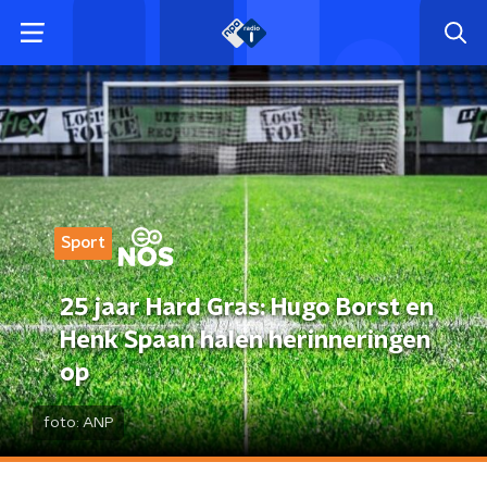
Sport
25 jaar Hard Gras: Hugo Borst en
Henk Spaan halen herinneringen
op
foto:
ANP