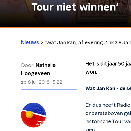
Tour niet winnen'
Nieuws
'Wat Jan kan', aflevering 2: 'ik zie J
Het is dit jaar 50
Door:
Nathalie
won.
Hoogeveen
zo 8 juli 2018
15:22
Wat Jan Kan - de se
En dus heeft Radi
ondersteboven geki
historische Tour va
zien.