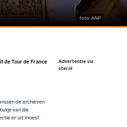
foto:
ANP
Advertentie via
oit de Tour de France
ster.nl
nssen de archieven
tukje van die
ctie er uit moest