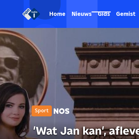
Home
Nieuws
Gids
Gemist
Sport
'Wat Jan kan', aflev