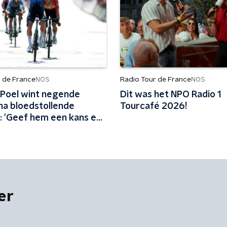
r de France
Radio Tour de France
NOS
NOS
 Poel wint negende
Dit was het NPO Radio 1
na bloedstollende
Tourcafé 2026!
: 'Geef hem een kans en
het altijd'
er