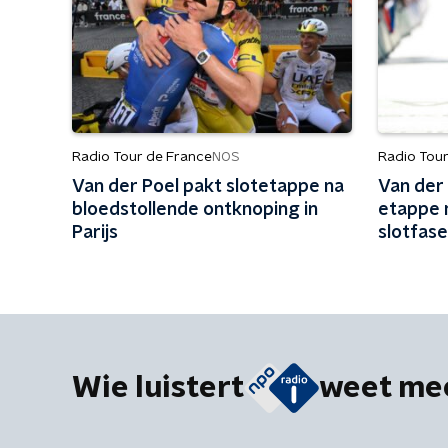
Radio Tour de France
Radio Tou
NOS
Van der Poel pakt slotetappe na
Van der
bloedstollende ontknoping in
etappe 
Parijs
slotfase
hij pakt 
Wie luistert
weet me