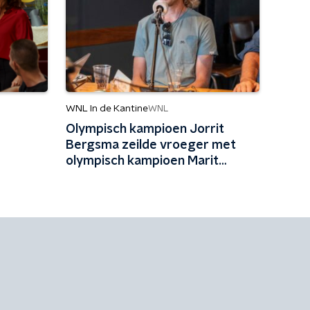
WNL In de Kantine
WNL
Olympisch kampioen Jorrit
Bergsma zeilde vroeger met
olympisch kampioen Marit
Bouwmeester: 'Mijn jeugd uit
schaatsen en zeilen'