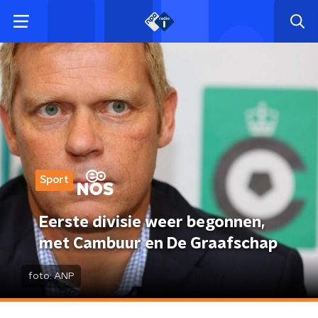
Sport
Eerste divisie weer begonnen,
met Cambuur en De Graafschap
foto:
ANP