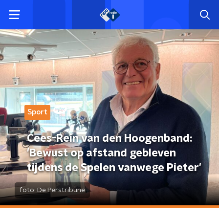
Sport
Cees-Rein van den Hoogenband:
'Bewust op afstand gebleven
tijdens de Spelen vanwege Pieter'
foto:
De Perstribune