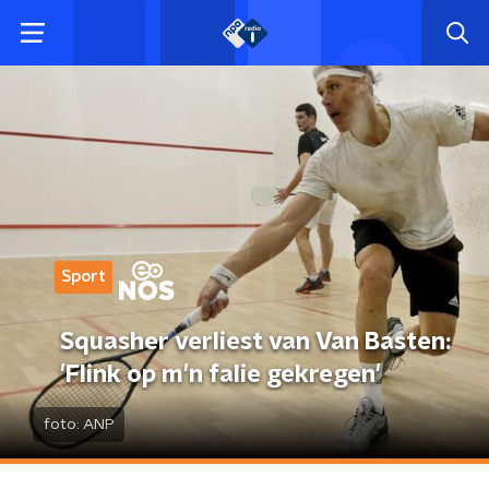
Sport
Squasher verliest van Van Basten:
'Flink op m'n falie gekregen'
foto:
ANP