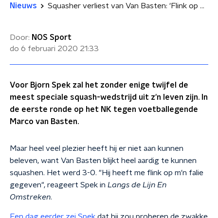
Nieuws
Squasher verliest van Van Basten: 'Flink op m'n falie gekregen'
Door:
NOS Sport
do 6 februari 2020
21:33
Voor Bjorn Spek zal het zonder enige twijfel de
meest speciale squash-wedstrijd uit z'n leven zijn. In
de eerste ronde op het NK tegen voetballegende
Marco van Basten.
Maar heel veel plezier heeft hij er niet aan kunnen
beleven, want Van Basten blijkt heel aardig te kunnen
squashen. Het werd 3-0. "Hij heeft me flink op m'n falie
gegeven", reageert Spek in
Langs de Lijn En
Omstreken
.
Een dag eerder zei Spek
dat hij zou proberen de zwakke