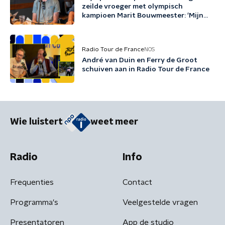
zeilde vroeger met olympisch
kampioen Marit Bouwmeester: 'Mijn
jeugd uit schaatsen en zeilen'
Radio Tour de France
NOS
André van Duin en Ferry de Groot
schuiven aan in Radio Tour de France
Wie luistert
weet meer
Radio
Info
Frequenties
Contact
Programma's
Veelgestelde vragen
Presentatoren
App de studio