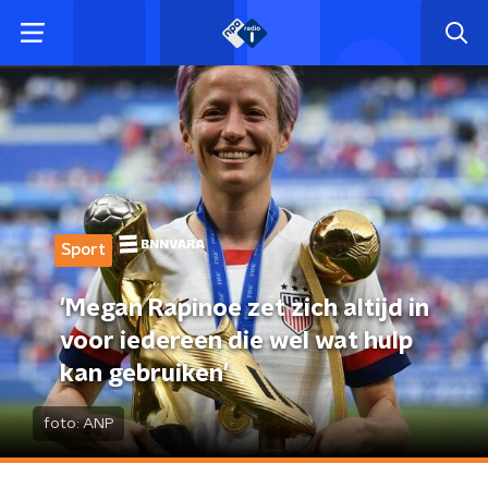
Sport
'Megan Rapinoe zet zich altijd in
voor iedereen die wel wat hulp
kan gebruiken'
foto:
ANP