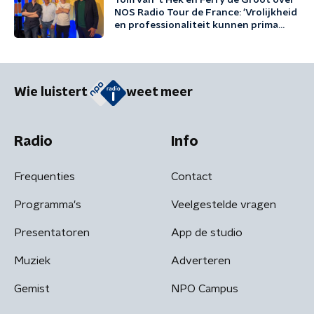
Tom van 't Hek en Ferry de Groot over
NOS Radio Tour de France: 'Vrolijkheid
en professionaliteit kunnen prima
samengaan'
Wie luistert
weet meer
Radio
Info
Frequenties
Contact
Programma's
Veelgestelde vragen
Presentatoren
App de studio
Muziek
Adverteren
Gemist
NPO Campus