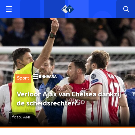
Sport
Verloor Ajax van Chelsea dankzij
de scheidsrechter?
foto:
ANP