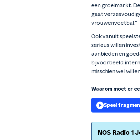
een groeimarkt. D
gaat verzesvoudigen
vrouwenvoetbal."
Ook vanuit speelste
serieus willen inve
aanbieden en goed
bijvoorbeeld intern
misschien wel will
Waarom moet er een
Speel fragmen
NOS Radio 1 J