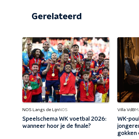
Gerelateerd
NOS Langs de Lijn
Villa VdB
NOS
M
Speelschema WK voetbal 2026:
WK-poule
wanneer hoor je de finale?
jongere
gokken e