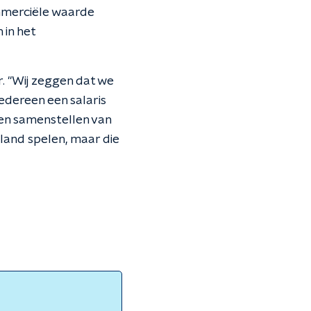
mmerciële waarde
 in het
r. "Wij zeggen dat we
edereen een salaris
en samenstellen van
rland spelen, maar die