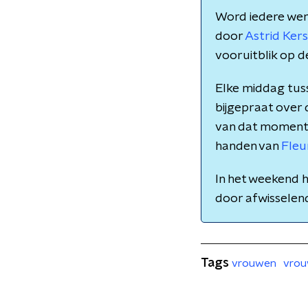
Word iedere we
door
Astrid Ke
vooruitblik op d
Elke middag tuss
bijgepraat over
van dat moment. M
handen van
Fleu
In het weekend h
door afwissele
Tags
vrouwen
vrou