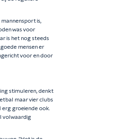
 mannensport is,
boden was voor
r is het nog steeds
l goede mensen er
ngericht voor en door
ing stimuleren, denkt
etbal maar vier clubs
l erg groeiende ook.
el volwaardig