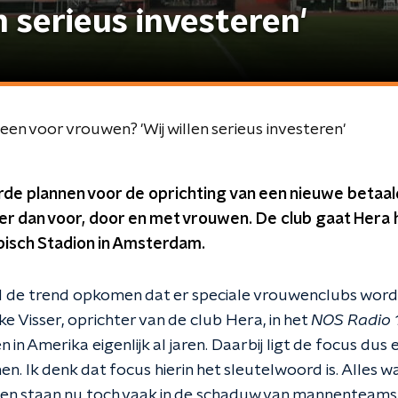
n serieus investeren'
en voor vrouwen? 'Wij willen serieus investeren'
rde plannen voor de oprichting van een nieuwe betaal
s er dan voor, door en met vrouwen. De club gaat Hera 
pisch Stadion in Amsterdam.
d de trend opkomen dat er speciale vrouwenclubs worde
 Visser, oprichter van de club Hera, in het
NOS Radio 
en in Amerika eigenlijk al jaren. Daarbij ligt de focus du
en. Ik denk dat focus hierin het sleutelwoord is. Alles w
en staan nu toch vaak in de schaduw van mannenteams b