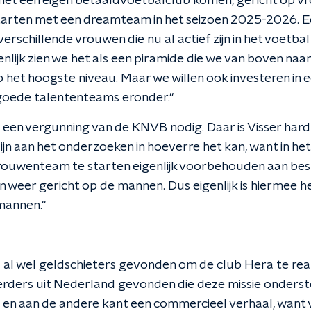
met een eigen betaaldvoetbalclub komen, gericht op vr
starten met een dreamteam in het seizoen 2025-2026. 
rschillende vrouwen die nu al actief zijn in het voetb
enlijk zien we het als een piramide die we van boven n
 het hoogste niveau. Maar we willen ook investeren in 
goede talententeams eronder."
l een vergunning van de KNVB nodig. Daar is Visser hard 
zijn aan het onderzoeken in hoeverre het kan, want in het
rouwenteam te starten eigenlijk voorbehouden aan be
jn weer gericht op de mannen. Dus eigenlijk is hiermee
 mannen."
val al wel geldschieters gevonden om de club Hera te re
eerders uit Nederland gevonden die deze missie onderst
e en aan de andere kant een commercieel verhaal, want