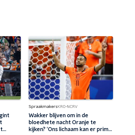
Spraakmakers
KRO-NCRV
gint
Wakker blijven om in de
t
bloedhete nacht Oranje te
t
kijken? 'Ons lichaam kan er prima