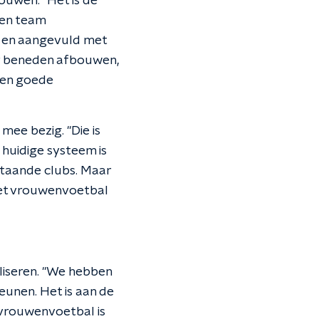
ouwen. "Het is de
Een team
al en aangevuld met
aar beneden afbouwen,
een goede
mee bezig. "Die is
 huidige systeem is
staande clubs. Maar
 het vrouwenvoetbal
aliseren. "We hebben
eunen. Het is aan de
 vrouwenvoetbal is