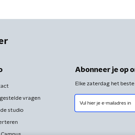
lijk een half miljoen euro'
inclusieve WK ooit?'
er
o
Abonneer je op o
Elke zaterdag het beste
act
gestelde vragen
de studio
erteren
 Campus