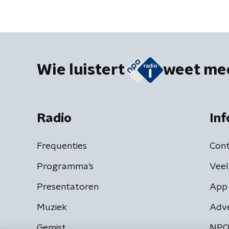
uiteinde
Wie luistert
weet me
Radio
Inf
Frequenties
Cont
Programma's
Veel
Presentatoren
App 
Muziek
Adv
Gemist
NPO