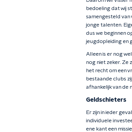
Daarom wil Visser 
bedoeling dat wij 
samengesteld van ve
jonge talenten. Eig
dus we beginnen op
jeugdopleiding en 
Alleen is er nog we
nog niet zeker. Ze 
het recht om een v
bestaande clubs zi
afhankelijk van de
Geldschieters
Er zijn in ieder ge
individuele invest
ene kant een missi