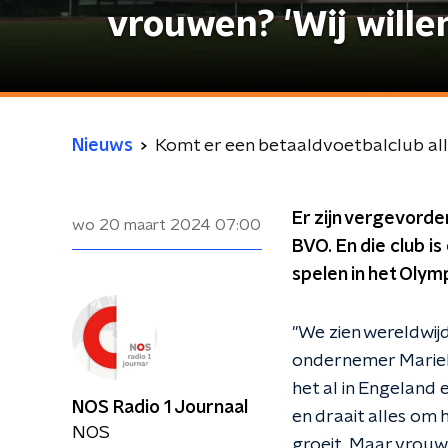
vrouwen? 'Wij wille
Nieuws
Komt er een betaaldvoetbalclub alle
Er zijn vergevorde
wo 20 maart 2024
07:00
BVO. En die club i
spelen in het Olym
"We zien wereldwij
ondernemer Marieke
het al in Engeland 
NOS Radio 1 Journaal
en draait alles om h
NOS
groeit. Maar vrouw