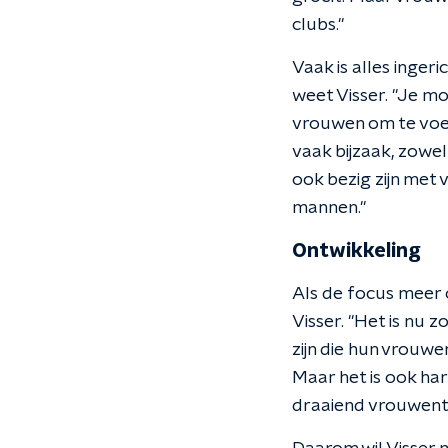
clubs."
Vaak is alles inge
weet Visser. "Je mo
vrouwen om te voet
vaak bijzaak, zowe
ook bezig zijn met
mannen."
Ontwikkeling
Als de focus meer 
Visser. "Het is nu
zijn die hun vrouw
Maar het is ook har
draaiend vrouwente