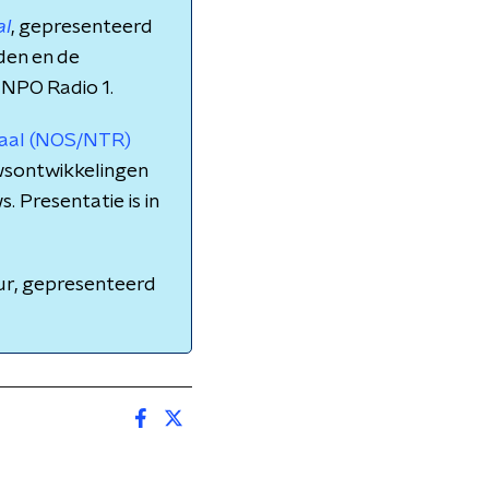
al
, gepresenteerd
nden en de
 NPO Radio 1.
naal (NOS/NTR)
wsontwikkelingen
. Presentatie is in
ur, gepresenteerd