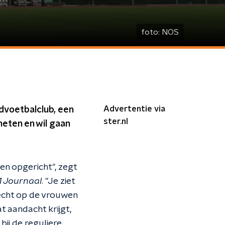
foto:
NOS
Advertentie via
dvoetbalclub, een
ster.nl
heten en wil gaan
n opgericht", zegt
1 Journaal
. "Je ziet
s echt op de vrouwen
at aandacht krijgt,
ij de reguliere