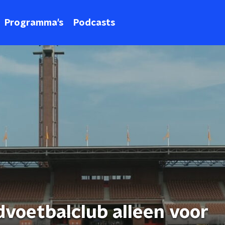
Programma's
Podcasts
dvoetbalclub alleen voor