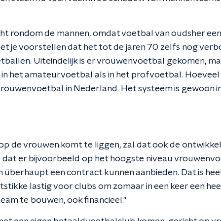
richt rondom de mannen, omdat voetbal van oudsher een
et je voorstellen dat het tot de jaren 70 zelfs nog ver
ballen. Uiteindelijk is er vrouwenvoetbal gekomen, maa
l in het amateurvoetbal als in het profvoetbal. Hoevee
 vrouwenvoetbal in Nederland. Het systeem is gewoon i
op de vrouwen komt te liggen, zal dat ook de ontwikkel
 zo dat er bijvoorbeeld op het hoogste niveau vrouwenvo
en überhaupt een contract kunnen aanbieden. Dat is hee
tstikke lastig voor clubs om zomaar in een keer een he
am te bouwen, ook financieel."