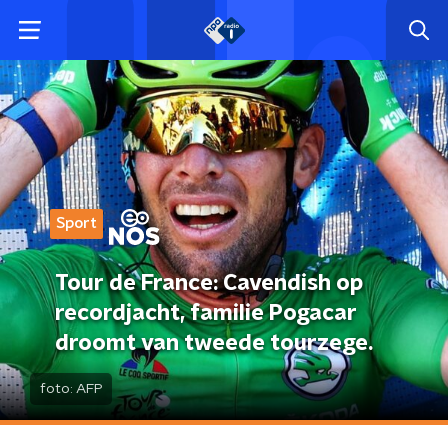
Sport
Tour de France: Cavendish op
recordjacht, familie Pogacar
droomt van tweede tourzege.
foto:
AFP