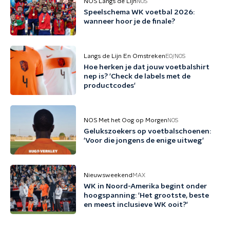
NOS Langs de Lijn
NOS
Speelschema WK voetbal 2026:
wanneer hoor je de finale?
Langs de Lijn En Omstreken
EO/NOS
Hoe herken je dat jouw voetbalshirt
nep is? 'Check de labels met de
productcodes'
NOS Met het Oog op Morgen
NOS
Gelukszoekers op voetbalschoenen:
'Voor die jongens de enige uitweg'
Nieuwsweekend
MAX
WK in Noord-Amerika begint onder
hoogspanning: 'Het grootste, beste
en meest inclusieve WK ooit?'