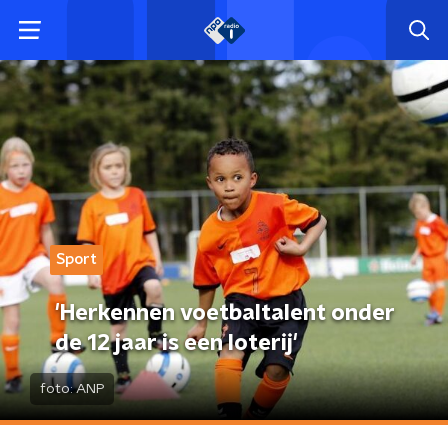
Sport
'Herkennen voetbaltalent onder
de 12 jaar is een loterij'
foto:
ANP