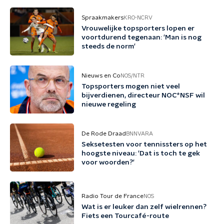
Spraakmakers
KRO-NCRV
Vrouwelijke topsporters lopen er
voortdurend tegenaan: 'Man is nog
steeds de norm'
Nieuws en Co
NOS/NTR
Topsporters mogen niet veel
bijverdienen, directeur NOC*NSF wil
nieuwe regeling
De Rode Draad
BNNVARA
Seksetesten voor tennissters op het
hoogste niveau: 'Dat is toch te gek
voor woorden?'
Radio Tour de France
NOS
Wat is er leuker dan zelf wielrennen?
Fiets een Tourcafé-route