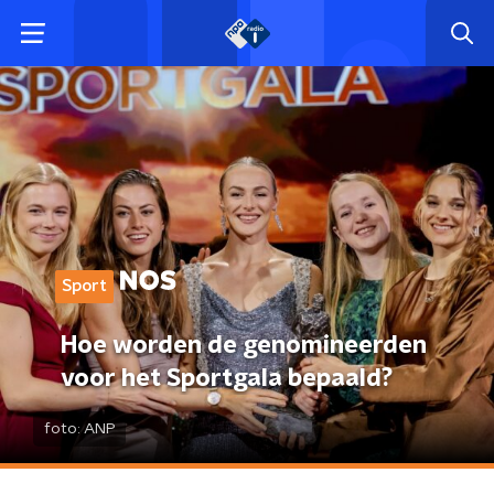
Sport
Hoe worden de genomineerden
voor het Sportgala bepaald?
foto:
ANP