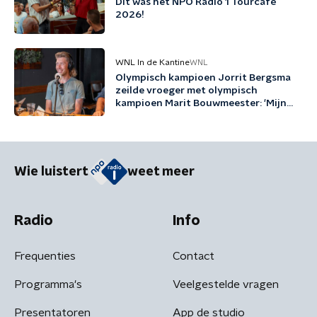
Dit was het NPO Radio 1 Tourcafé
2026!
WNL In de Kantine
WNL
Olympisch kampioen Jorrit Bergsma
zeilde vroeger met olympisch
kampioen Marit Bouwmeester: 'Mijn
jeugd uit schaatsen en zeilen'
Wie luistert
weet meer
Radio
Info
Frequenties
Contact
Programma's
Veelgestelde vragen
Presentatoren
App de studio