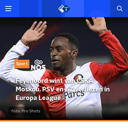
Sport
Feyenoord wint van CSKA
Moskou, PSV en AZ verliezen in
Europa League
foto:
Pro Shots