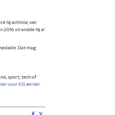
d hij achtste, vier
 in 2016 strandde hij al
 medaille. Dat mag
nd, sport, tech of
hier voor iOS
en
hier