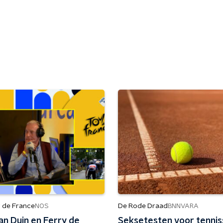
r de France
De Rode Draad
NOS
BNNVARA
an Duin en Ferry de
Seksetesten voor tennis