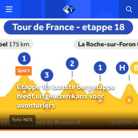
Sport
Etappe 18: laatste bergetappe
biedt uitgelezen kans voor
avonturiers
foto:
NOS