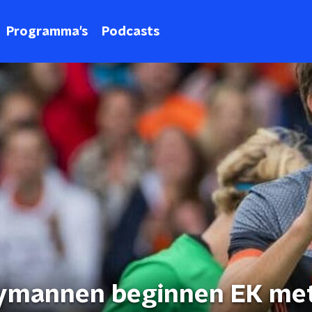
Programma's
Podcasts
ymannen beginnen EK me