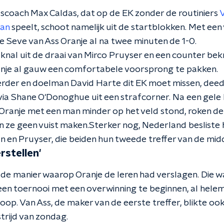
coach Max Caldas, dat op de EK zonder de routiniers
V
an
speelt, schoot namelijk uit de startblokken. Met e
Seve van Ass Oranje al na twee minuten de 1-0.
knal uit de draai van Mirco Pruyser en een counter be
anje al gauw een comfortabele voorsprong te pakken.
erder en doelman David Harte dit EK moet missen, deed
via Shane O'Donoghue uit een strafcorner. Na een gele 
ranje met een man minder op het veld stond, roken de
ze geen vuist maken.Sterker nog, Nederland besliste h
 en Pruyser, die beiden hun tweede treffer van de mi
rstellen'
e manier waarop Oranje de Ieren had verslagen. Die was
om een toernooi met een overwinning te beginnen, al helem
loop. Van Ass, de maker van de eerste treffer, blikte oo
trijd van zondag.