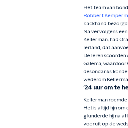
Het team van bonds
Robbert Kemperm
backhand bezorgde 
Na vervolgens een 
Kellerman, had Or
Ierland, dat aanvo
De Ieren scoorden 
Galema, waardoor O
desondanks konden 
wederom Kellerman
'24 uur om te he
Kellerman roemde d
Het is altijd fijn 
glunderde hij na af
vooruit op de weds