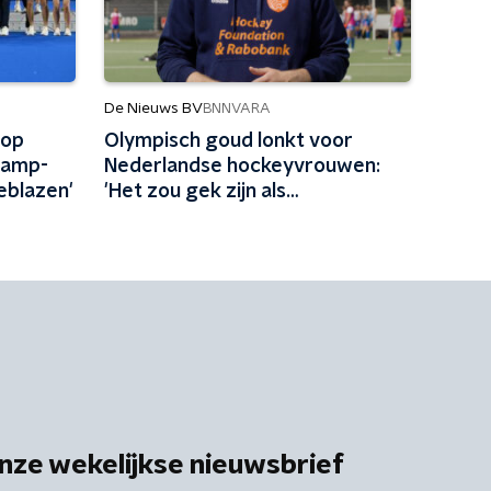
De Nieuws BV
BNNVARA
 op
Olympisch goud lonkt voor
kamp-
Nederlandse hockeyvrouwen:
eblazen'
'Het zou gek zijn als
het niet gebeurt'
nze wekelijkse nieuwsbrief