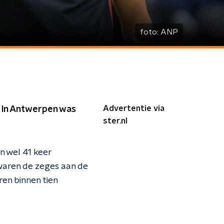
foto:
ANP
Advertentie via
. In Antwerpen was
ster.nl
n wel 41 keer
 waren de zeges aan de
ren binnen tien