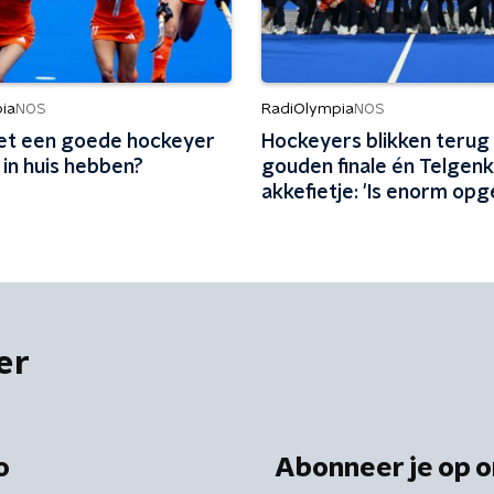
ia
RadiOlympia
NOS
NOS
t een goede hockeyer
Hockeyers blikken terug
 in huis hebben?
gouden finale én Telgen
akkefietje: 'Is enorm opg
er
o
Abonneer je op o