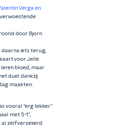
alentin Verga en
en verwoestende
kroond door Bjorn
 daarna iets terug,
kaart voor Jelle
 Ieren bloed, maar
et duel dankzij
ddag maakten.
 vooral "erg lekker."
aal met 5-1",
k al zelfverzekerd