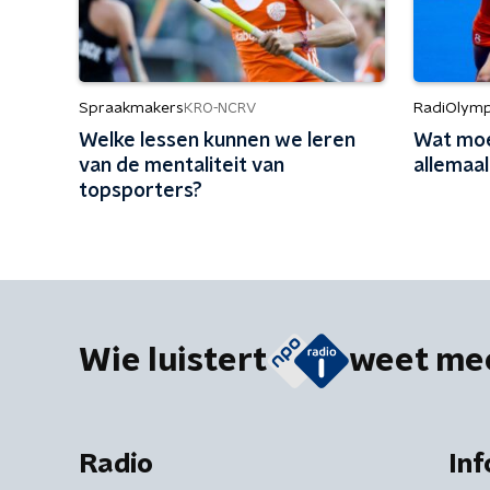
Spraakmakers
RadiOlymp
KRO-NCRV
Welke lessen kunnen we leren
Wat moe
van de mentaliteit van
allemaal
topsporters?
Wie luistert
weet me
Radio
Inf