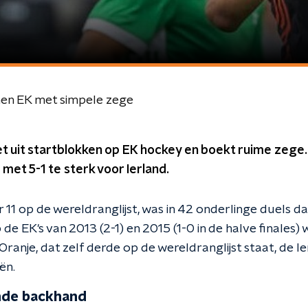
en EK met simpele zege
et uit startblokken op EK hockey en boekt ruime zege
met 5-1 te sterk voor Ierland.
11 op de wereldranglijst, was in 42 onderlinge duels da
de EK's van 2013 (2-1) en 2015 (1-0 in de halve finales)
Oranje, dat zelf derde op de wereldranglijst staat, de Ie
ën.
nde backhand