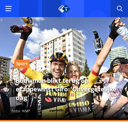
Sport
Bouwman blikt terug op
etappewinst Giro: 'Onvergetelijke
dag'
foto:
ANP