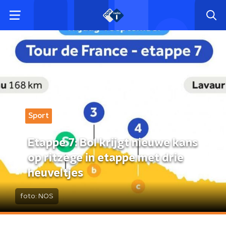
Sport
Etappe 7: Bol krijgt nieuwe kans
op ritzege in etappe met drie
heuveltjes
foto:
NOS