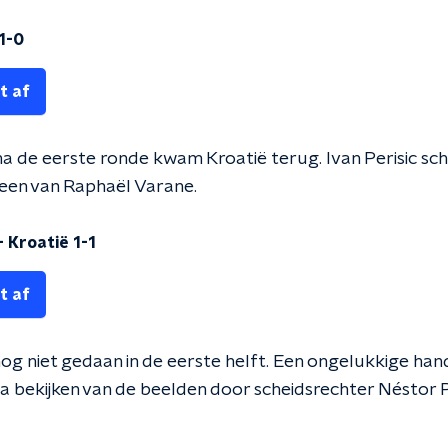
 1-0
t af
 na de eerste ronde kwam Kroatië terug. Ivan Perisic sch
een van Raphaël Varane.
- Kroatië 1-1
t af
g niet gedaan in de eerste helft. Een ongelukkige hand
na bekijken van de beelden door scheidsrechter Néstor 