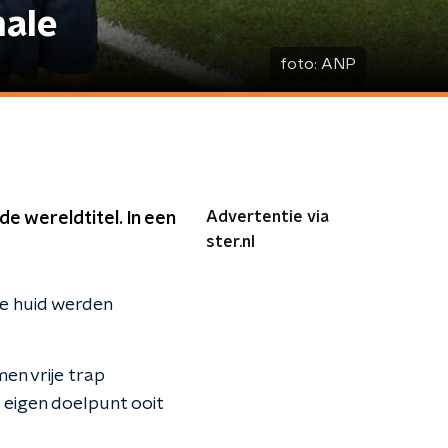
nale
foto:
ANP
Advertentie via
e wereldtitel. In een
ster.nl
de huid werden
en vrije trap
 eigen doelpunt ooit