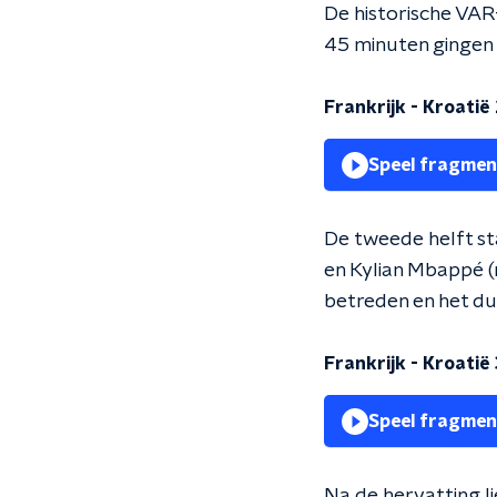
De historische VAR
45 minuten gingen 
Frankrijk - Kroatië 
Speel fragmen
De tweede helft st
en Kylian Mbappé (
betreden en het du
Frankrijk - Kroatië 
Speel fragmen
Na de hervatting li