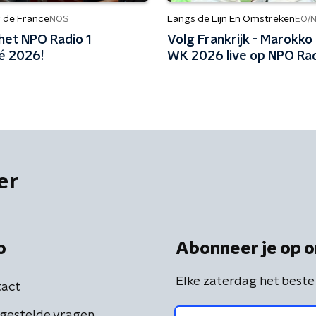
r de France
Langs de Lijn En Omstreken
NOS
EO/
het NPO Radio 1
Volg Frankrijk - Marokko
é 2026!
WK 2026 live op NPO Rad
er
o
Abonneer je op o
Elke zaterdag het beste
act
gestelde vragen