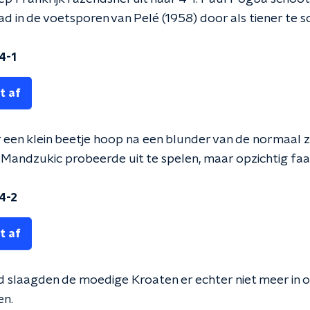
 in de voetsporen van Pelé (1958) door als tiener te sc
 4-1
t af
 een klein beetje hoop na een blunder van de normaal
e Mandzukic probeerde uit te spelen, maar opzichtig faa
 4-2
t af
jd slaagden de moedige Kroaten er echter niet meer in o
en.