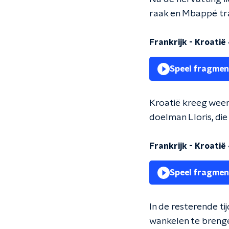
raak en Mbappé trad
Frankrijk - Kroatië
Speel fragmen
Kroatië kreeg weer
doelman Lloris, di
Frankrijk - Kroatië
Speel fragmen
In de resterende ti
wankelen te breng