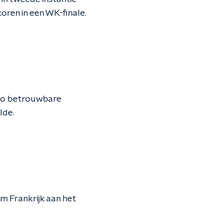
oren in een WK-finale.
 zo betrouwbare
lde.
m Frankrijk aan het