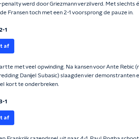
-penalty werd door Griezmann verzilverd. Met slechts é
de Fransen toch met een 2-1 voorsprong de pauze in.
2-1
t af
artte met veel opwinding. Na kansen voor Ante Rebic (
redding Danijel Subasic) slaagden vier demonstranten e
el kort te onderbreken.
3-1
t af
ep Frankrijk razendsnel uit naar 4-1. Paul Pogba schoot