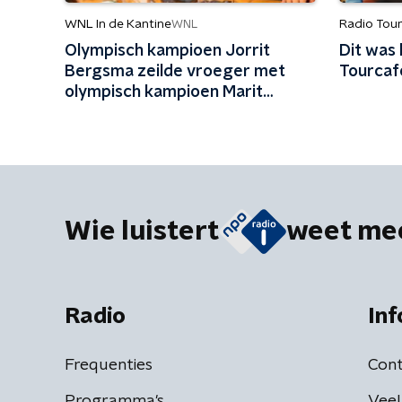
WNL In de Kantine
Radio Tou
WNL
Olympisch kampioen Jorrit
Dit was 
Bergsma zeilde vroeger met
Tourcaf
olympisch kampioen Marit
Bouwmeester: 'Mijn jeugd uit
schaatsen en zeilen'
Wie luistert
weet me
Radio
Inf
Frequenties
Cont
Programma's
Veel