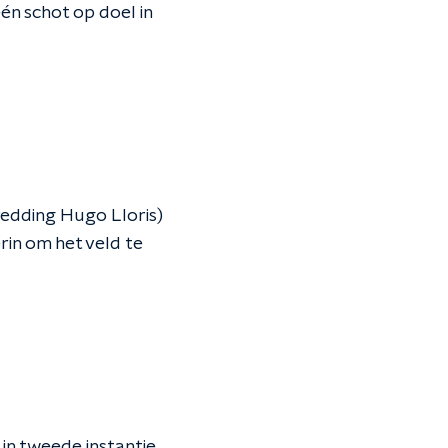
én schot op doel in
redding Hugo Lloris)
rin om het veld te
 in tweede instantie