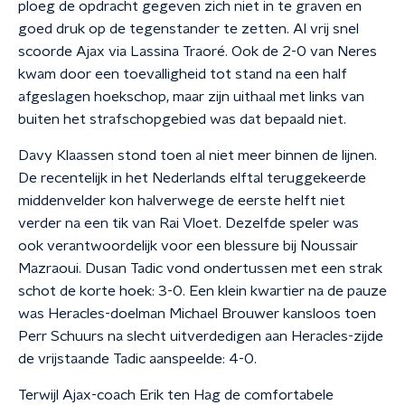
ploeg de opdracht gegeven zich niet in te graven en
goed druk op de tegenstander te zetten. Al vrij snel
scoorde Ajax via Lassina Traoré. Ook de 2-0 van Neres
kwam door een toevalligheid tot stand na een half
afgeslagen hoekschop, maar zijn uithaal met links van
buiten het strafschopgebied was dat bepaald niet.
Davy Klaassen stond toen al niet meer binnen de lijnen.
De recentelijk in het Nederlands elftal teruggekeerde
middenvelder kon halverwege de eerste helft niet
verder na een tik van Rai Vloet. Dezelfde speler was
ook verantwoordelijk voor een blessure bij Noussair
Mazraoui. Dusan Tadic vond ondertussen met een strak
schot de korte hoek: 3-0. Een klein kwartier na de pauze
was Heracles-doelman Michael Brouwer kansloos toen
Perr Schuurs na slecht uitverdedigen aan Heracles-zijde
de vrijstaande Tadic aanspeelde: 4-0.
Terwijl Ajax-coach Erik ten Hag de comfortabele