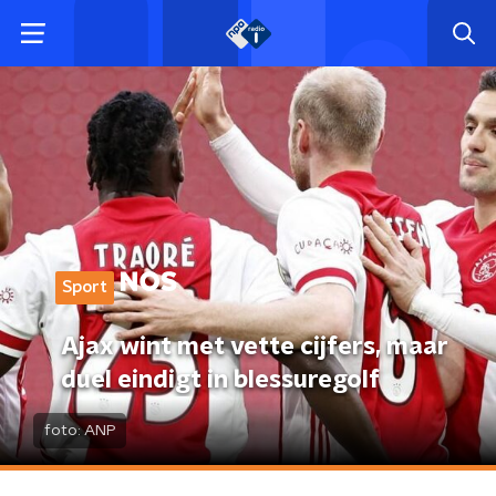
Sport
Ajax wint met vette cijfers, maar
duel eindigt in blessuregolf
foto:
ANP