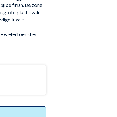
ij de finish. De zone
n grote plastic zak
ige luxe is.
de wielertoerist er