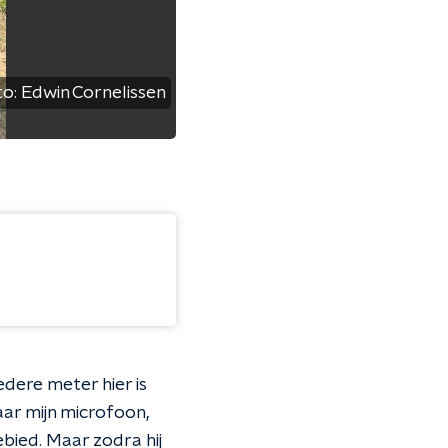
to:
Edwin Cornelissen
edere meter hier is
aar mijn microfoon,
bied. Maar zodra hij