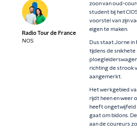
zoon van oud-coureu
student bij het CIO
voorstel van zijn v
eigen te maken.
Radio Tour de France
NOS
Dus staat Jorne in F
tijdens de snikhete
ploegleiderswagens 
richting de strook 
aangemerkt.
Het werkgebied van 
rijdt heen en weer 
heeft ongetwijfeld 
gaat om bidons. De
aan de coureurs zo