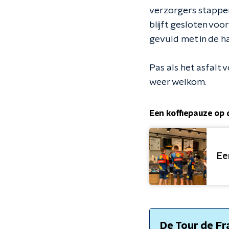
verzorgers stappen 
blijft gesloten voo
gevuld met in de h
Pas als het asfalt v
weer welkom.
Een koffiepauze op
Ee
De Tour de Fr