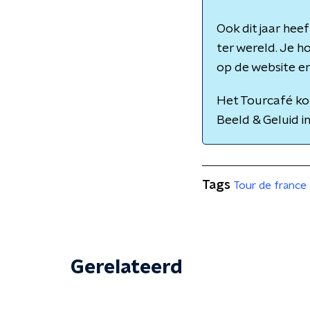
Ook dit jaar he
ter wereld. Je h
op de website en
Het Tourcafé kom
Beeld & Geluid i
Tags
Tour de france
Gerelateerd