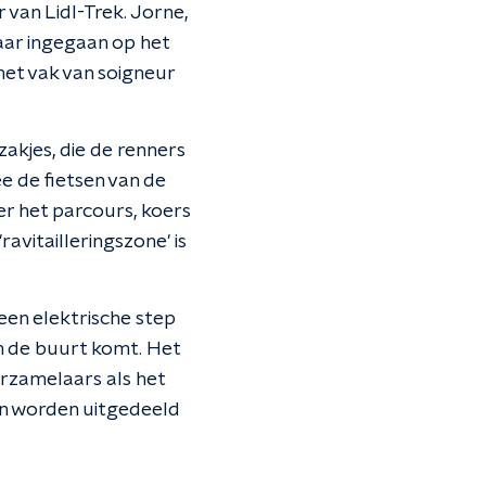
 van Lidl-Trek. Jorne,
baar ingegaan op het
 het vak van soigneur
szakjes, die de renners
ee de fietsen van de
er het parcours, koers
avitailleringszone' is
een elektrische step
in de buurt komt. Het
erzamelaars als het
en worden uitgedeeld