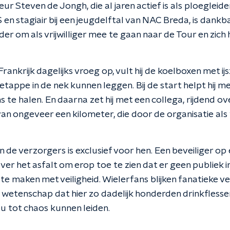
r Steven de Jongh, die al jaren actief is als ploegleider
S en stagiair bij een jeugdelftal van NAC Breda, is dank
ader om als vrijwilliger mee te gaan naar de Tour en zich
rankrijk dagelijks vroeg op, vult hij de koelboxen met ij
 etappe in de nek kunnen leggen. Bij de start helpt hij m
te halen. En daarna zet hij met een collega, rijdend ov
van ongeveer een kilometer, die door de organisatie als 'r
de verzorgers is exclusief voor hen. Een beveiliger op 
over het asfalt om erop toe te zien dat er geen publiek 
te maken met veiligheid. Wielerfans blijken fanatieke v
 wetenschap dat hier zo dadelijk honderden drinkfless
u tot chaos kunnen leiden.