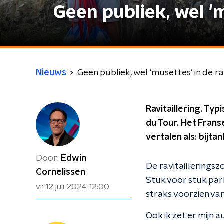
Geen publiek, wel 'm
Nieuws
Geen publiek, wel 'musettes' in de ra
Ravitaillering. Ty
du Tour. Het Franse
vertalen als: bijta
Door:
Edwin
De ravitaillerings
Cornelissen
Stuk voor stuk par
vr 12 juli 2024
12:00
straks voorzien van
Ook ik zet er mijn 