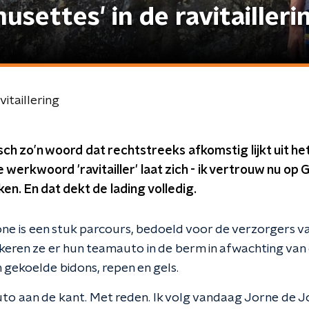
usettes' in de ravitailleri
vitaillering
pisch zo’n woord dat rechtstreeks afkomstig lijkt uit h
 werkwoord 'ravitailler' laat zich - ik vertrouw nu op 
nken. En dat dekt de lading volledig.
zone is een stuk parcours, bedoeld voor de verzorgers v
keren ze er hun teamauto in de berm in afwachting van 
 gekoelde bidons, repen en gels.
auto aan de kant. Met reden. Ik volg vandaag Jorne de J