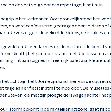
rne op de voet volg voor een reportage, bindt hij in.
 begrip in het wielrennen. Oorspronkelijk stond het wo
em, en werd een 'musette' gedragen door soldaten of 
 waarin de verzorgers de gekoelde bidons, de ijszakjes e
ijn gevuld en de gendarmes op de motoren de komst va
orne dichtbij het parcours staan, met drie tassen in zijn
een lang lint aan soigneurs in een rijk palet aan kleuren
en.
het zicht zijn, heft Jorne zijn hand. Een van de coureurs 
het tasje aan en fietst in straf tempo door. De musettes 
er Steven, die met zijn ploegleiderswagen achter het pe
Tour-storm opkomt in de ravitailleringszone, gaat hij oo