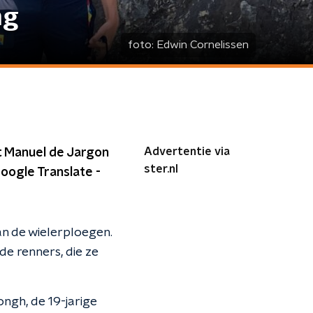
ng
foto:
Edwin Cornelissen
Advertentie via
et Manuel de Jargon
ster.nl
Google Translate -
an de wielerploegen.
de renners, die ze
ongh, de 19-jarige