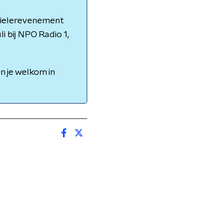
 wielerevenement
i bij NPO Radio 1,
n je welkom in