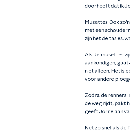
doorheeft dat ik Jo
Musettes. Ook zo’n
met een schouderri
zijn het de tasjes,
Als de musettes z
aankondigen, gaat J
niet alleen. Het is 
voor andere ploeg
Zodra de renners in 
de weg rijdt, pakt 
geeft Jorne aan vad
Net zo snel als de 