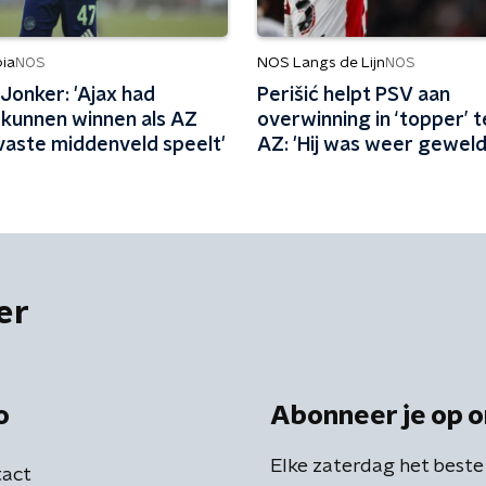
ia
NOS Langs de Lijn
NOS
NOS
Jonker: 'Ajax had
Perišić helpt PSV aan
kunnen winnen als AZ
overwinning in ‘topper’ 
vaste middenveld speelt'
AZ: 'Hij was weer geweld
er
o
Abonneer je op o
Elke zaterdag het beste
act