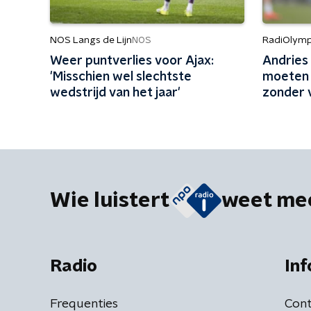
NOS Langs de Lijn
RadiOlymp
NOS
Weer puntverlies voor Ajax:
Andries 
'Misschien wel slechtste
moeten 
wedstrijd van het jaar'
zonder 
Wie luistert
weet me
Radio
Inf
Frequenties
Cont