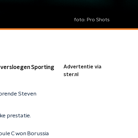
foto:
Pro Shots
Advertentie via
 versloegen Sporting
ster.nl
corende Steven
ke prestatie.
poule C won Borussia