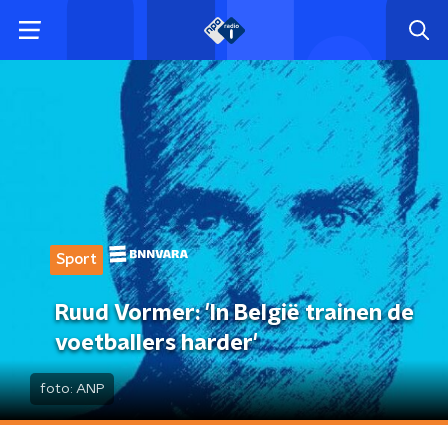
Sport
Ruud Vormer: 'In België trainen de
voetballers harder'
foto:
ANP