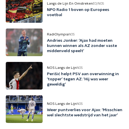
Langs de Lijn En Omstreken
EO/NOS
NPO Radio 1 boven op Europees
voetbal
RadiOlympia
NOS
Andries Jonker: 'Ajax had moeten
kunnen winnen als AZ zonder vaste
middenveld speelt'
NOS Langs de Lijn
NOS
Perišić helpt PSV aan overwinning in
‘topper’ tegen AZ: 'Hij was weer
geweldig'
NOS Langs de Lijn
NOS
Weer puntverlies voor Ajax: 'Misschien
wel slechtste wedstrijd van het jaar'