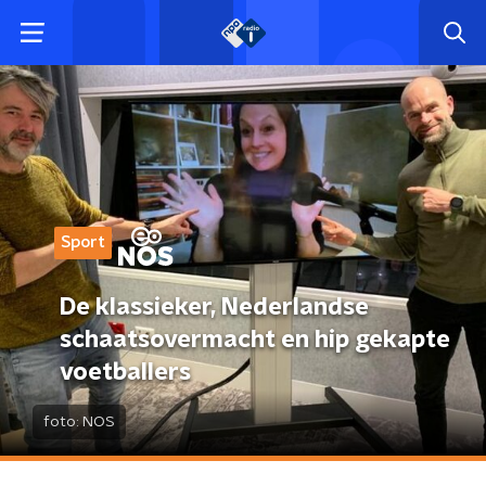
Sport
De klassieker, Nederlandse
schaatsovermacht en hip gekapte
voetballers
foto:
NOS