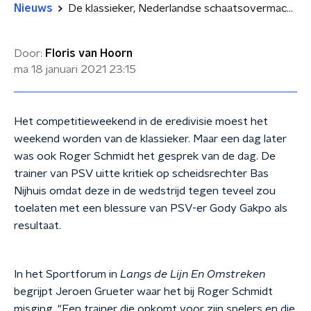
Nieuws
De klassieker, Nederlandse schaatsovermacht en hip gekapte voetballers
Door:
Floris van Hoorn
ma 18 januari 2021
23:15
Het competitieweekend in de eredivisie moest het
weekend worden van de klassieker. Maar een dag later
was ook Roger Schmidt het gesprek van de dag. De
trainer van PSV uitte kritiek op scheidsrechter Bas
Nijhuis omdat deze in de wedstrijd tegen teveel zou
toelaten met een blessure van PSV-er Gody Gakpo als
resultaat.
In het Sportforum in
Langs de Lijn En Omstreken
begrijpt Jeroen Grueter waar het bij Roger Schmidt
misging. "Een trainer die opkomt voor zijn spelers en die