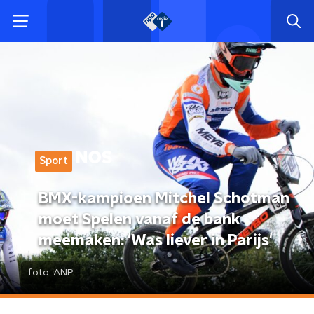
Sport
BMX-kampioen Mitchel Schotman
moet Spelen vanaf de bank
meemaken: 'Was liever in Parijs'
foto:
ANP